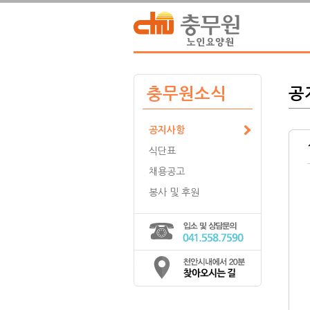
충무원소식
공
공지사항
식단표
채용공고
봉사 및 후원