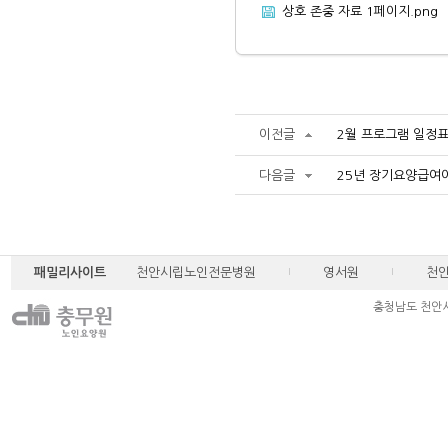
상호 존중 자료 1페이지.png
이전글
2월 프로그램 일정
다음글
25년 장기요양급여
패밀리사이트
천안시립노인전문병원
영서원
천
충청남도 천안시 