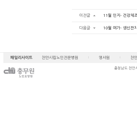
이전글
11월 인지- 건강체
다음글
10월 여가- 생신잔
패밀리사이트
천안시립노인전문병원
영서원
천
충청남도 천안시 