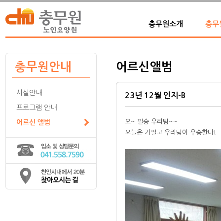
충무원소개
충무
충무원안내
어르신앨범
시설안내
23년 12월 인지-B
프로그램 안내
오~ 필승 우리팀~~
어르신 앨범
오늘은 기필고 우리팀이 우승한다!