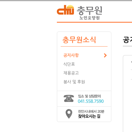
충무원소식
공
공지사항
식단표
채용공고
봉사 및 후원