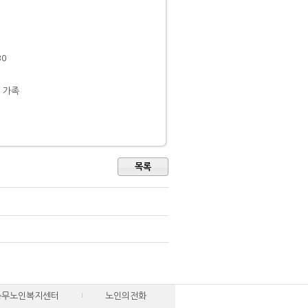
30
 가족
목록
충무노인복지센터
노인의전화