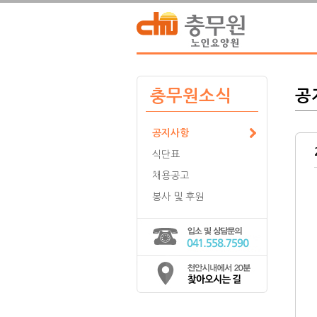
충무원소식
공
공지사항
식단표
채용공고
봉사 및 후원