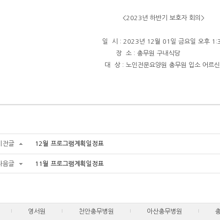
<2023년 하반기 보호자 회의>
일 시 : 2023년 12월 01일 금요일 오후 1:
장 소 : 충무원 구내식당
대 상 : 노인전문요양원 충무원 입소 어르신
이전글
12월 프로그램계획일정표
다음글
11월 프로그램계획일정표
영서원
천안충무병원
아산충무병원