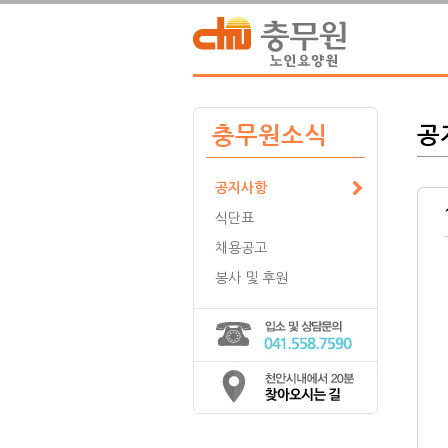
충무원소식
공
공지사항
식단표
채용공고
봉사 및 후원