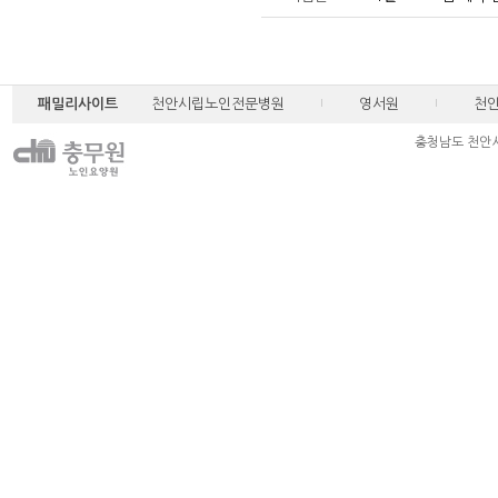
패밀리사이트
천안시립노인전문병원
영서원
천
충청남도 천안시 